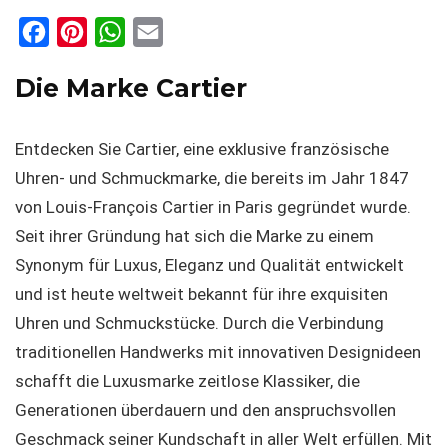
F
P
W
E
a
i
h
m
Die Marke Cartier
c
n
a
a
e
t
t
i
Entdecken Sie Cartier, eine exklusive französische
b
e
s
l
Uhren- und Schmuckmarke, die bereits im Jahr 1847
o
r
A
von Louis-François Cartier in Paris gegründet wurde.
o
e
p
Seit ihrer Gründung hat sich die Marke zu einem
k
s
p
Synonym für Luxus, Eleganz und Qualität entwickelt
t
und ist heute weltweit bekannt für ihre exquisiten
Uhren und Schmuckstücke. Durch die Verbindung
traditionellen Handwerks mit innovativen Designideen
schafft die Luxusmarke zeitlose Klassiker, die
Generationen überdauern und den anspruchsvollen
Geschmack seiner Kundschaft in aller Welt erfüllen. Mit