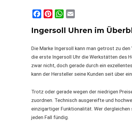
F
P
W
E
a
i
h
m
Ingersoll Uhren im Überb
c
n
a
a
e
t
t
i
Die Marke Ingersoll kann man getrost zu den 
b
e
s
l
die erste Ingersoll Uhr die Werkstätten des 
o
r
A
zwar nicht, doch gerade durch ein exzellentes
o
e
p
kann der Hersteller seine Kunden seit über e
k
s
p
t
Trotz oder gerade wegen der niedrigen Preise
zuordnen. Technisch ausgereifte und hochwe
einzigartiger Funktionalität. Wer dergleichen 
jeden Fall fündig.