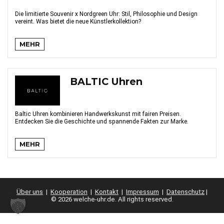
Die limitierte Souvenir x Nordgreen Uhr: Stil, Philosophie und Design
vereint. Was bietet die neue Künstlerkollektion?
MEHR
BALTIC Uhren
Baltic Uhren kombinieren Handwerkskunst mit fairen Preisen.
Entdecken Sie die Geschichte und spannende Fakten zur Marke.
MEHR
Über uns
|
Kooperation
|
Kontakt
|
Impressum
|
Datenschutz
|
© 2026 welche-uhr.de. All rights reserved.