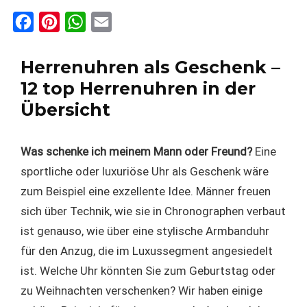
F
P
W
E
a
i
h
m
c
n
a
a
Herrenuhren als Geschenk –
e
t
t
i
12 top Herrenuhren in der
b
e
s
l
Übersicht
o
r
A
o
e
p
Was schenke ich meinem Mann oder Freund?
Eine
k
s
p
sportliche oder luxuriöse Uhr als Geschenk wäre
t
zum Beispiel eine exzellente Idee. Männer freuen
sich über Technik, wie sie in Chronographen verbaut
ist genauso, wie über eine stylische Armbanduhr
für den Anzug, die im Luxussegment angesiedelt
ist. Welche Uhr könnten Sie zum Geburtstag oder
zu Weihnachten verschenken? Wir haben einige