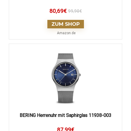
80,69
€
99,90
€
ZUM SHOP
Amazon.de
BERING Herrenuhr mit Saphirglas 11938-003
87,99
€