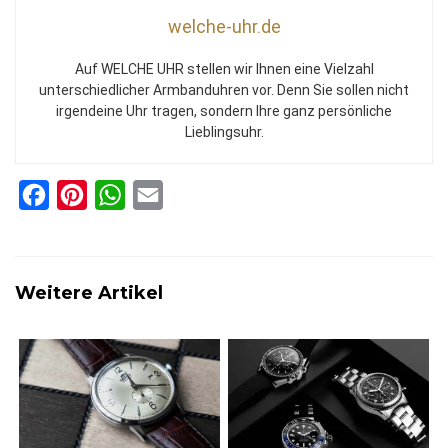
welche-uhr.de
Auf WELCHE UHR stellen wir Ihnen eine Vielzahl
unterschiedlicher Armbanduhren vor. Denn Sie sollen nicht
irgendeine Uhr tragen, sondern Ihre ganz persönliche
Lieblingsuhr.
F
P
W
E
a
i
h
m
c
n
a
a
e
t
t
i
Weitere Artikel
b
e
s
l
o
r
A
o
e
p
k
s
p
t