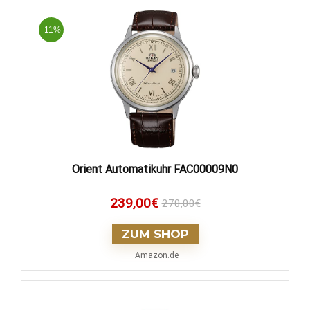
-11%
Orient Automatikuhr FAC00009N0
239,00
€
270,00
€
ZUM SHOP
Amazon.de