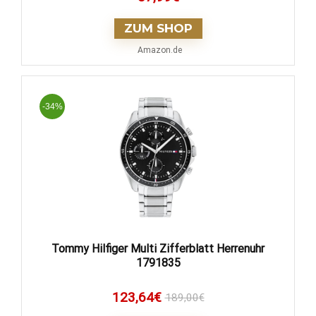
ZUM SHOP
Amazon.de
-34%
Tommy Hilfiger Multi Zifferblatt Herrenuhr
1791835
123,64
€
189,00
€