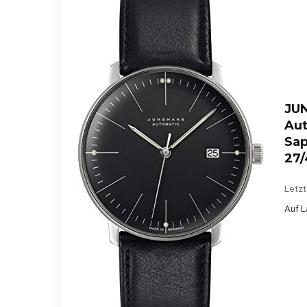
JUN
Aut
Sap
27/
Letzt
Auf L