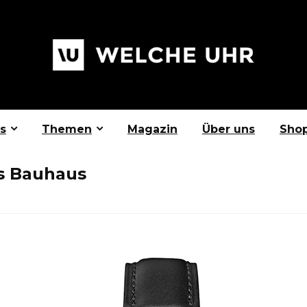
s
Themen
Magazin
Über uns
Sho
rs Bauhaus