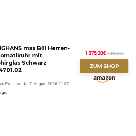
GHANS max Bill Herren-
1.375,00
€
1.435,00
€
omatikuhr mit
hirglas Schwarz
ZUM SHOP
4701.02
es Preisupdate: 7. August 2026 21:57
ager