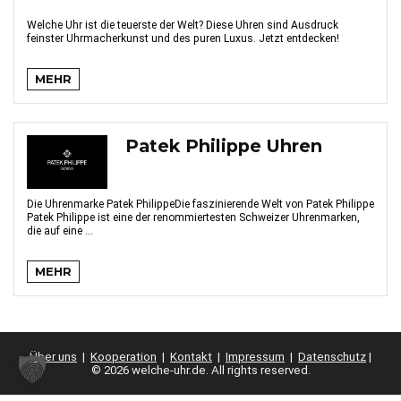
Welche Uhr ist die teuerste der Welt? Diese Uhren sind Ausdruck
feinster Uhrmacherkunst und des puren Luxus. Jetzt entdecken!
MEHR
Patek Philippe Uhren
Die Uhrenmarke Patek PhilippeDie faszinierende Welt von Patek Philippe
Patek Philippe ist eine der renommiertesten Schweizer Uhrenmarken,
die auf eine ...
MEHR
Über uns
|
Kooperation
|
Kontakt
|
Impressum
|
Datenschutz
|
© 2026 welche-uhr.de. All rights reserved.