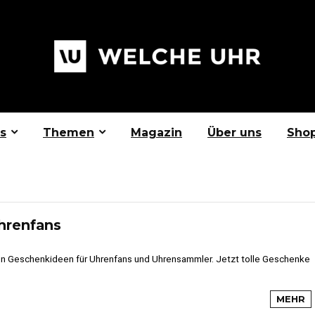
s
Themen
Magazin
Über uns
Sho
hrenfans
en Geschenkideen für Uhrenfans und Uhrensammler. Jetzt tolle Geschenke
MEHR