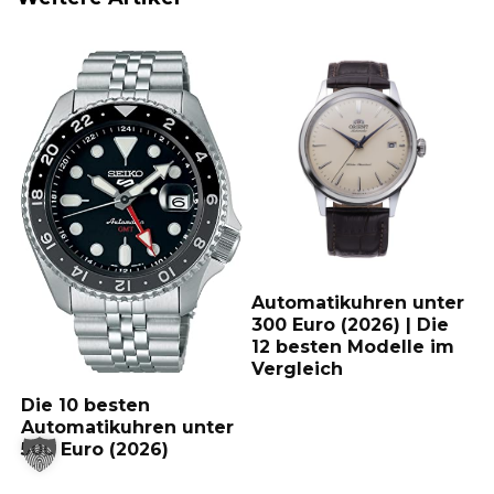
b
e
s
l
o
r
A
o
e
p
k
s
p
t
Automatikuhren unter
300 Euro (2026) | Die
12 besten Modelle im
Vergleich
Die 10 besten
Automatikuhren unter
500 Euro (2026)