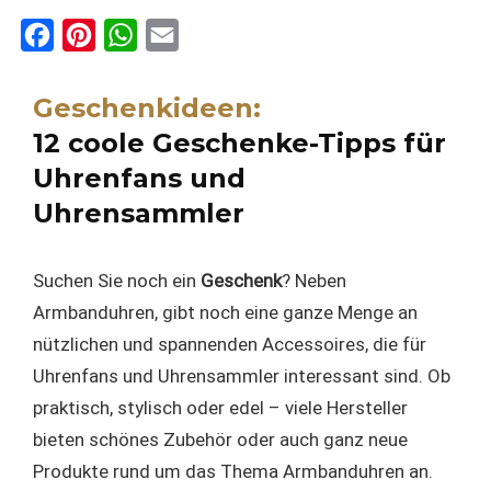
F
P
W
E
a
i
h
m
c
n
a
a
Geschenkideen:
e
t
t
i
12 coole Geschenke-Tipps für
b
e
s
l
Uhrenfans und
o
r
A
Uhrensammler
o
e
p
k
s
p
Suchen Sie noch ein
Geschenk
? Neben
t
Armbanduhren, gibt noch eine ganze Menge an
nützlichen und spannenden Accessoires, die für
Uhrenfans und Uhrensammler interessant sind. Ob
praktisch, stylisch oder edel – viele Hersteller
bieten schönes Zubehör oder auch ganz neue
Produkte rund um das Thema Armbanduhren an.