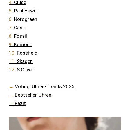
4.
Cluse
5.
Paul Hewitt
6.
Nordgreen
7.
Casio
8.
Fossil
9.
Komono
10.
Rosefield
11.
Skagen
12.
S.Oliver
→
Voting: Uhren-Trends 2025
→
Bestseller-Uhren
→
Fazit