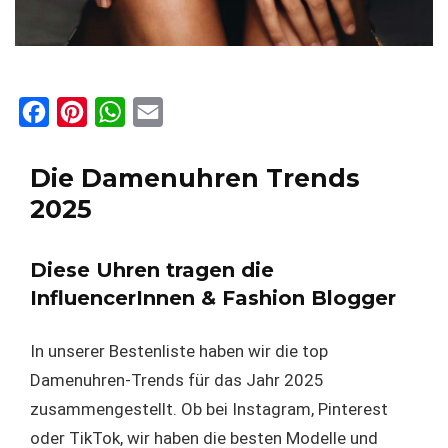
F
P
W
E
a
i
h
m
c
n
a
a
Die Damenuhren Trends
e
t
t
i
2025
b
e
s
l
o
r
A
Diese Uhren tragen die
o
e
p
InfluencerInnen & Fashion Blogger
k
s
p
In unserer Bestenliste haben wir die top
t
Damenuhren-Trends für das Jahr 2025
zusammengestellt. Ob bei Instagram, Pinterest
oder TikTok, wir haben die besten Modelle und