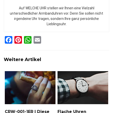
Auf WELCHE UHR stellen wir Ihnen eine Vielzahl
unterschiedlicher Armbanduhren vor. Denn Sie sollen nicht
irgendeine Uhr tragen, sondern Ihre ganz persönliche
Lieblingsuhr.
F
P
W
E
a
i
h
m
c
n
a
a
Weitere Artikel
e
t
t
i
b
e
s
l
o
r
A
o
e
p
k
s
p
t
CRW-001-1ER | Diese
Flache Uhren