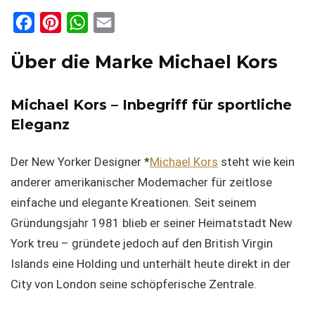
F
P
W
E
a
i
h
m
Über die Marke Michael Kors
c
n
a
a
e
t
t
i
Michael Kors – Inbegriff für sportliche
b
e
s
l
Eleganz
o
r
A
o
e
p
Der New Yorker Designer *
Michael Kors
steht wie kein
k
s
p
anderer amerikanischer Modemacher für zeitlose
t
einfache und elegante Kreationen. Seit seinem
Gründungsjahr 1981 blieb er seiner Heimatstadt New
York treu – gründete jedoch auf den British Virgin
Islands eine Holding und unterhält heute direkt in der
City von London seine schöpferische Zentrale.