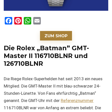
F
P
W
E
a
i
h
m
c
n
a
a
ZUM SHOP
e
t
t
i
Die Rolex „Batman” GMT-
b
e
s
l
Master II 116710BLNR und
o
r
A
126710BLNR
o
e
p
k
s
p
Die Riege Rolex-Superhelden hat seit 2013 ein neues
t
Mitglied. Die GMT-Master II mit blau-schwarzer 24-
Stunden-Lünette. Von Fans ehrfürchtig „Batman“
genannt. Die GMT-Uhr mit der
Referenznummer
116710BLNR war von Anfang an extrem beliebt. Die