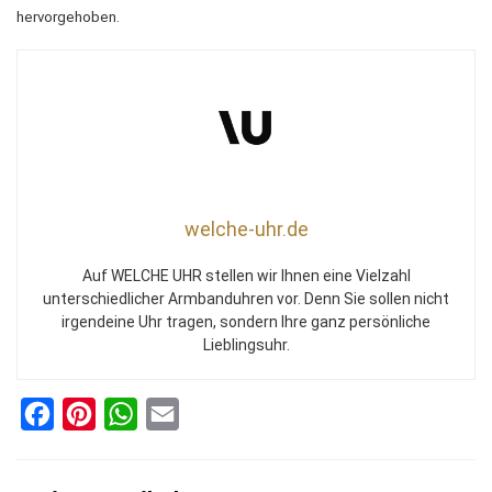
hervorgehoben.
welche-uhr.de
Auf WELCHE UHR stellen wir Ihnen eine Vielzahl
unterschiedlicher Armbanduhren vor. Denn Sie sollen nicht
irgendeine Uhr tragen, sondern Ihre ganz persönliche
Lieblingsuhr.
F
P
W
E
a
i
h
m
c
n
a
a