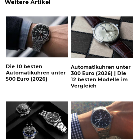
Weitere Artikel
e
t
t
i
b
e
s
l
o
r
A
o
e
p
k
s
p
t
Die 10 besten
Automatikuhren unter
Automatikuhren unter
300 Euro (2026) | Die
500 Euro (2026)
12 besten Modelle im
Vergleich