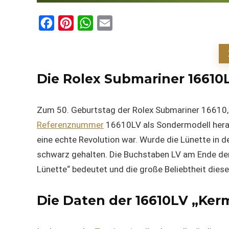
F
P
W
E
a
i
h
m
c
n
a
a
e
t
t
i
Die Rolex Submariner 16610
b
e
s
l
o
r
A
Zum 50. Geburtstag der Rolex Submariner 16610,
o
e
p
Referenznummer
16610LV als Sondermodell herau
k
s
p
eine echte Revolution war. Wurde die Lünette in d
t
schwarz gehalten. Die Buchstaben LV am Ende de
Lünette“ bedeutet und die große Beliebtheit dies
Die Daten der 16610LV „Kerm