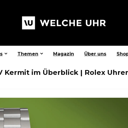
s
Themen
Magazin
Über uns
Sho
 Kermit im Überblick | Rolex Uhre