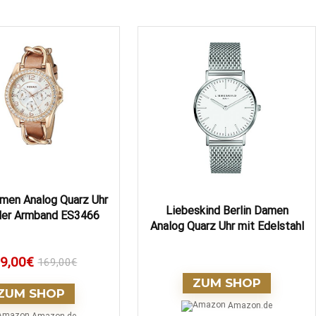
amen Analog Quarz Uhr
Liebeskind Berlin Damen
der Armband ES3466
Analog Quarz Uhr mit Edelstahl
9,00
€
169,00
€
ZUM SHOP
ZUM SHOP
Amazon.de