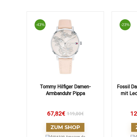
-43%
-23%
Tommy Hilfiger Damen-
Fossil D
Armbanduhr Pippa
mit Le
67,82
€
12
119,00
€
ZUM SHOP