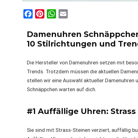
F
P
W
E
a
i
h
m
c
n
a
a
Damenuhren Schnäppche
e
t
t
i
10 Stilrichtungen und Tre
b
e
s
l
o
r
A
Die Hersteller von Damenuhren setzen mit beso
o
e
p
Trends. Trotzdem müssen die aktuellen Damenu
k
s
p
stellen wir eine Auswahl aktueller Damenuhren
u
t
Schnäppchen warten auf dich.
#1 Auffällige Uhren: Stras
Sie sind mit Strass-Steinen verziert, auffällig b