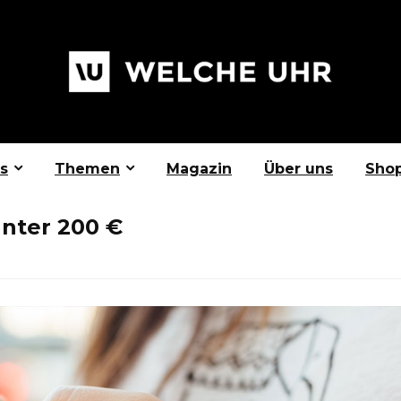
s
Themen
Magazin
Über uns
Sho
nter 200 €